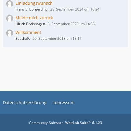
e
Einladungswunsch
i
Franz S. Borgerding
28. September 2024 um 10:24
t
Melde mich zurück
r
Ulrich Drolshagen
3. September 2020 um 14:33
ä
g
Willkommen!
e
SaschaF.
20. September 2018 um 18:17
Datenschutzerklärung
Impressum
Community-Software:
WoltLab Suite™ 6.1.23