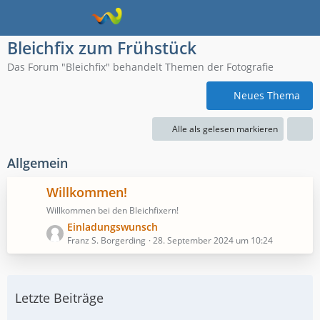
Bleichfix zum Frühstück
Das Forum "Bleichfix" behandelt Themen der Fotografie
Neues Thema
Alle als gelesen markieren
Allgemein
Willkommen!
Willkommen bei den Bleichfixern!
L
Einladungswunsch
e
Franz S. Borgerding
28. September 2024 um 10:24
t
z
t
Letzte Beiträge
e
B